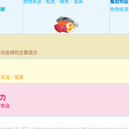
食物來源：鮭魚、鮪魚、蛋黃
幫助免疫
海鮮
食物來源
及白血球的主要成分
苦茶油、堅果
力
酵食品
gersdorfer, M. (2021). Strengthening the immunity of the Swiss population with micr