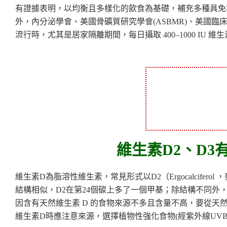
有證據表明，以均衡且多樣化的飲食為基礎，補充多種具免疫
外，內分泌學會、美國骨礦質研究學會(ASBMR)、美國臨床內分泌
流行時，尤其是居家隔離期間，每日攝取 400–1000 IU 維生
維生素D2、D
維生素D為脂溶性維生素，常見形式以D2（Ergocalciferol
結構相似，D2在第24個碳上多了一個甲基；除結構不同外
因含有天然維生素 D 的食物來源不多且含量不高，要從天
維生素D時應注意來源，選擇植物性強化食物(經紫外線UV