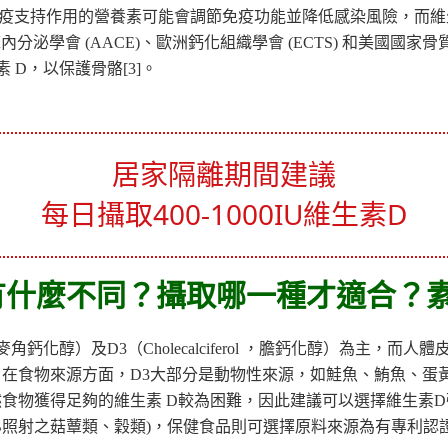
支持作用的營養素可能會調節免疫功能並降低感染風險，而維生素
學會 (AACE)、歐洲鈣化組織學會 (ECTS) 和美國國家骨質疏
素 D，以保護骨骼[3]。
居家隔離期間建議
每日攝取400-1000IU維生素D
3有什麼不同？攝取哪一種才適合？
 ，麥角鈣化醇）及D3（Cholecalciferol ，膽鈣化醇）為主，
，在食物來源方面，D3大部分是動物性來源，如鮭魚、鮪魚、蛋
然食物獲得足夠的維生素 D較為困難，因此建議可以選擇維生素
B照射之菇蕈類、穀類)，保健食品則可選擇原料來源為有專利認證