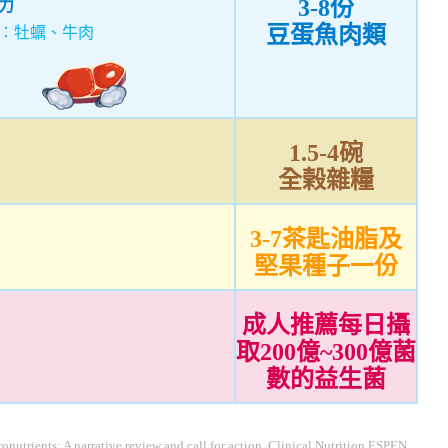
3-8份
力
豆蛋魚肉類
：牡蠣、牛肉
1.5-4碗
全榖雜糧
3-7茶匙油脂及
堅果種子一份
成人推薦每日攝
取200億~300億菌
數的益生菌
onutrients: A narrative review and call for action. Clinical Nutrition ESPEN,