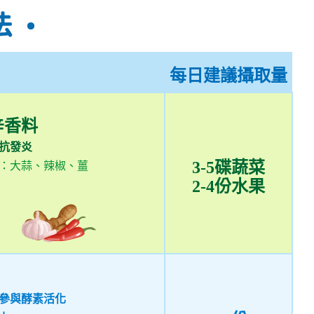
每日建議攝取量
辛香料
抗發炎
3-5碟蔬菜
：大蒜、辣椒、薑
2-4份水果
參與酵素活化