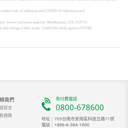
uld reduce risk of influenza and COVID-19 infections and
matic review and meta-analysis. Metabolism, 119, 154753.
lenium and omega-3 fatty acids: Could they help against COVID-
免付費電話
絡我們
0800-678600
服留言
售通路
地址：709台南市安南區科技五路71號
電話：
+886-6-384-1000