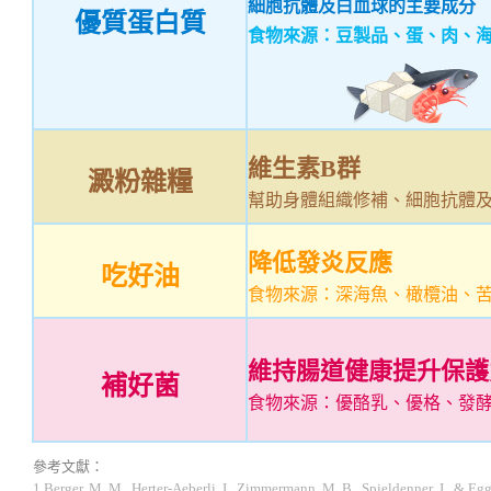
細胞抗體及白血球的主要成分
優質蛋白質
食物來源：豆製品、蛋、肉、
維生素B群
澱粉雜糧
幫助身體組織修補、細胞抗體
降低發炎反應
吃好油
食物來源：深海魚、橄欖油、
維持腸道健康提升保護
補好菌
食物來源：優酪乳、優格、發
參考文獻：
1.Berger, M. M., Herter-Aeberli, I., Zimmermann, M. B., Spieldenner, J., & Eg