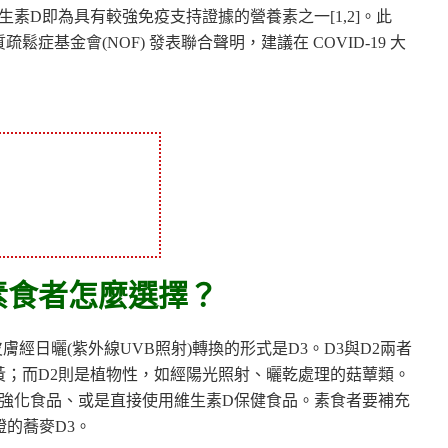
D即為具有較強免疫支持證據的營養素之一[1,2]。此
鬆症基金會(NOF) 發表聯合聲明，建議在 COVID-19 大
素食者怎麼選擇？
而人體皮膚經日曬(紫外線UVB照射)轉換的形式是D3。D3與D2兩者
黃；而D2則是植物性，如經陽光照射、曬乾處理的菇蕈類。
D強化食品、或是直接使用維生素D保健食品。素食者要補充
的蕎麥D3。