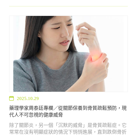
現象多半源自於連假期間飲食作息紊亂，導致整體代謝
失衡，陷入卡關的情況。 若未即時平衡調整，長期下來
恐陷入整體卡卡不適，到時調理就會越來越難。想要快
速恢復活力好氣色，從「身體循環」與「營養補給」兩
方面著手，才是現代人保健的重要關鍵。
2025.10.29
藥理學家周泰廷專欄／從關節保養到骨質疏鬆預防，現
代人不可忽視的健康威脅
除了關節炎，另一個「沉默的威脅」是骨質疏鬆症。它
常常在沒有明顯症狀的情況下悄悄進展，直到跌倒骨折