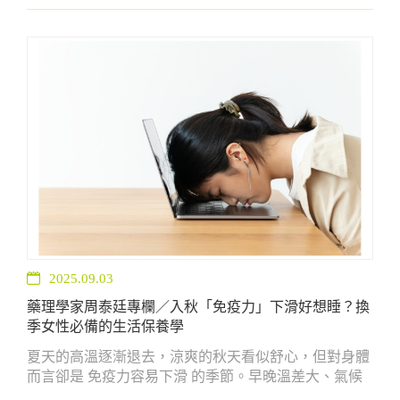
但吃多了卻常讓人感覺「卡油又負擔」，甚至容易出現
消化不良、嘴破、冒痘等狀況。中元節過後，正是好好
調整飲食與作息的最佳時機。
2025.09.03
藥理學家周泰廷專欄／入秋「免疫力」下滑好想睡？換
季女性必備的生活保養學
夏天的高溫逐漸退去，涼爽的秋天看似舒心，但對身體
而言卻是 免疫力容易下滑 的季節。早晚溫差大、氣候
乾燥，加上夏季累積的熬夜、飲食不均，許多人一到秋