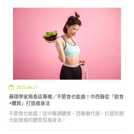
環力，讓體質趨於穩定，減少手腳冰涼的困擾。
2025.06.17
藥理學家周泰廷專欄／不節食也能瘦！中西醫從「飲食
+體質」打造瘦身法
不節食也能瘦！從中醫調體質、西醫養代謝，打造吃飽
也能變瘦的體質型瘦身法。