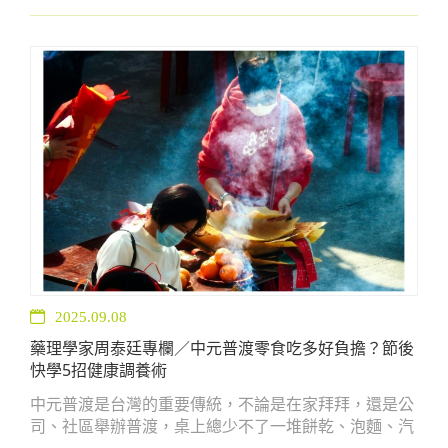
才被發現。尤其50歲以上女性、停經後族群，以及長期
缺乏運動或營養不足的人，都是高危險群。 其實，骨骼
健康不只關乎老年生活品質，更與日常行動安全息息相
關。及早預防骨質疏鬆，就像提早為自己的未來存好
「骨本」。
2025.09.08
藥理學家周泰廷專欄／中元普渡零食吃多好負擔？節後
快學5招健康調養術
中元普渡是台灣的重要傳統，不論是在家拜拜，還是公
司、社區舉辦普渡，桌上總少不了一堆餅乾、泡麵、汽
水、炸物與甜點。雖然這些應景食物增添了節日氛圍，