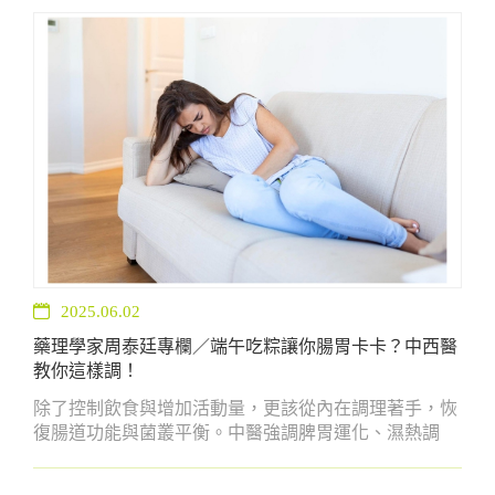
盈活力。
2025.06.02
藥理學家周泰廷專欄／端午吃粽讓你腸胃卡卡？中西醫
教你這樣調！
除了控制飲食與增加活動量，更該從內在調理著手，恢
復腸道功能與菌叢平衡。中醫強調脾胃運化、濕熱調
和，西醫則聚焦腸道菌相與營養素補充。兩種觀點雖不
同，實則相輔相成。