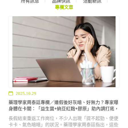
所有訊息
品牌快訊
活動新訊
專欄文章
2025.10.29
藥理學家周泰廷專欄／連假後好灰暗、好無力？專家曝
身體在卡關：「益生菌+納豆紅麴+膠原」助內調打底，
重啟元氣光采
長假結束重返工作崗位，不少人出現「提不起勁、便便
卡卡、氣色暗暗」的狀況。藥理學家周泰廷指出，這些