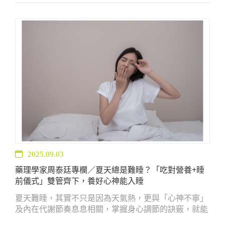
天就開始覺得 疲倦、容易感冒、膚況黯沉。對女性來
說，入秋更需要特別重視「由內而外」的調養。
2025.09.03
藥理學家周泰廷專欄／夏天總是難睡？「吃對營養+睡
前儀式」雙管齊下，養好心神能入睡
夏天難睡，其實不只是因為天氣熱，更與「心神不寧」
及內在代謝節奏息息相關，掌握身心調節的訣竅，就能
在炎炎夏日也睡得好、睡得深。