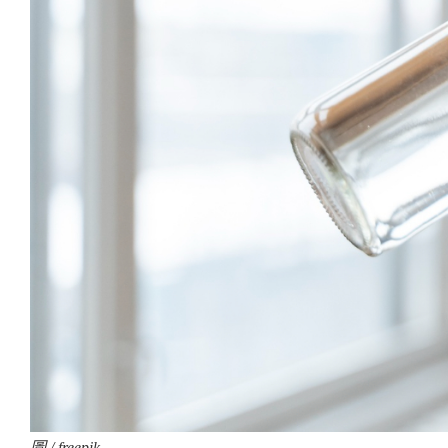
圖 / freepik